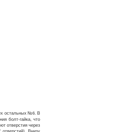
х остальных №6. В
ия болт-гайка, что
ют отверстия через
7 отверстий).
Внизу