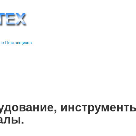
дование, инструменты
алы.