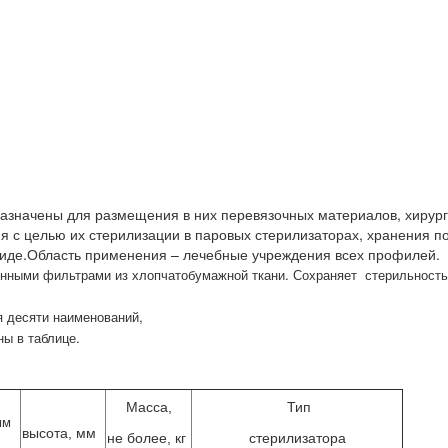
азначены для размещения в них перевязочных материалов, хирург
я с целью их стерилизации в паровых стерилизаторах, хранения п
 виде.Область применения – лечебные учреждения всех профилей.
енными фильтрами из хлопчатобумажной ткани. Сохраняет
стерильност
 десяти наименований,
ы в таблице.
Масса,
Тип
 мм
высота, мм
не более, кг
стерилизатора