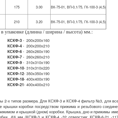
175
3.00
ВК-75-01, ВП-0,1/75, ГК-100-3 (4,5)
210
3.20
ВК-75-01, ВП-0,1/75, ГК-100-3 (4,5)
в упаковке (длинна / ширина / высота) мм.:
- 200х200х160
КСКФ-3
- 200х200х210
КСКФ-4
- 260х260х190
КСКФ-6
- 260х260х210
КСКФ-7
- 310х310х190
КСКФ-9
- 310х310х220
КСКФ-10
- 350х350х190
КСКФ-12
- 400х400х190
КСКФ-18
- 400х400х210
КСКФ-21
-х типов размера. Для КСКФ-3 и КСКФ-4 фильтр №3, для все
е крышки коробки посредством прижима и резьбового соединен
ижимом и крышкой (дном) коробки.
Крышка, дно и прижимы име
обки,
6 мм (КСКФ-3 и КСКФ-4 -32 отверстия; КСКФ-6-21 -11
Æ