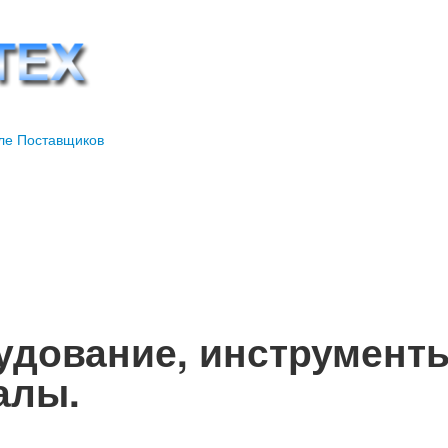
дование, инструменты
алы.