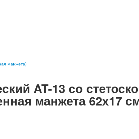
ная манжета)
ский AT-13 со стетоск
енная манжета 62х17 см