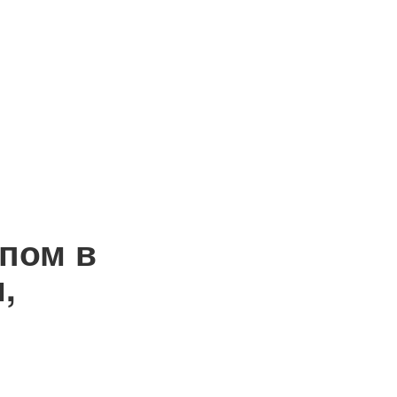
опом в
,